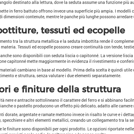
angolo destinato alla lettura, dove la seduta assume una funzione più a
ette in ferro battuto offrono invece una superficie più ampia. I modelli
i dimensioni contenute, mentre le panche più lunghe possono arredare un
ottiture, tessuti ed ecopelle
mento tra la struttura metallica e la seduta imbottita rende il compleme
materia. Tessuti ed ecopelle possono creare continuità con tende, testiere
anche sono disponibili con seduta liscia o capitonné. La versione liscia
one capitonné mette maggiormente in evidenza il rivestimento e conferi
 materiali cambiano in base al modello. Prima della scelta è quindi util
stimento e struttura, senza valutare i due elementi separatamente.
ori e finiture della struttura
tà nere e antracite sottolineano il carattere del ferro e si abbinano facilm
bianche o pastello producono un effetto più delicato, adatto alle camere
nti dorate, argentate e ramate mettono invece in risalto le curve e i dett
, specchiere e altri elementi metallici, creando un collegamento tra la se
e le finiture sono disponibili per ogni prodotto. Le opzioni riportate nell