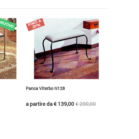
FI
N
O
A
-
3
7
NUOVO
%
Panca Viterbo N128
a partire da € 139,00
€ 200,00