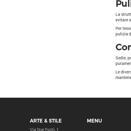
Pul
La strut
evitare 
Per tess
pulizia 
Com
Sedie, p
purament
Le diver
mantenen
ARTE & STILE
MENU
Via Due Ponti, 1