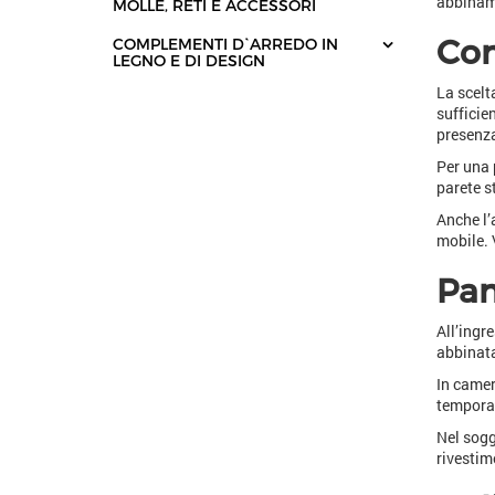
abbiname
MOLLE, RETI E ACCESSORI
Com
COMPLEMENTI D`ARREDO IN
LEGNO E DI DESIGN
La scelt
sufficie
presenza
Per una 
parete s
Anche l’
mobile. 
Pan
All’ingr
abbinata
In camer
temporan
Nel sogg
rivestim