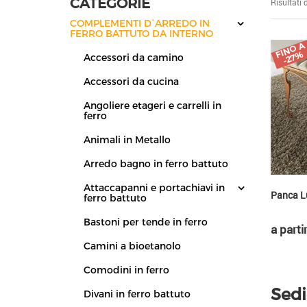
CATEGORIE
Risultati 
COMPLEMENTI D`ARREDO IN
FERRO BATTUTO DA INTERNO
FI
N
O
A
-
2
7
%
Accessori da camino
Accessori da cucina
Angoliere etageri e carrelli in
ferro
Animali in Metallo
Arredo bagno in ferro battuto
Attaccapanni e portachiavi in
Panca Lu
ferro battuto
Bastoni per tende in ferro
a parti
Camini a bioetanolo
Comodini in ferro
Sedi
Divani in ferro battuto