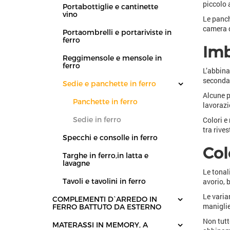
piccolo 
Portabottiglie e cantinette
vino
Le panch
camera d
Portaombrelli e portariviste in
ferro
Imb
Reggimensole e mensole in
ferro
L’abbina
seconda 
Sedie e panchette in ferro
Alcune p
Panchette in ferro
lavorazi
Colori e
Sedie in ferro
tra rive
Specchi e consolle in ferro
Col
Targhe in ferro,in latta e
lavagne
Le tonali
avorio, 
Tavoli e tavolini in ferro
Le varia
COMPLEMENTI D`ARREDO IN
maniglie
FERRO BATTUTO DA ESTERNO
Non tutt
MATERASSI IN MEMORY, A