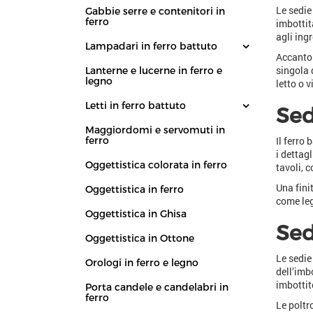
Le sedie
Gabbie serre e contenitori in
ferro
imbottit
agli ing
Lampadari in ferro battuto
Accanto 
singola 
Lanterne e lucerne in ferro e
legno
letto o v
Letti in ferro battuto
Sed
Maggiordomi e servomuti in
Il ferro
ferro
i dettag
Oggettistica colorata in ferro
tavoli, 
Una fini
Oggettistica in ferro
come leg
Oggettistica in Ghisa
Sed
Oggettistica in Ottone
Le sedie
Orologi in ferro e legno
dell’imb
imbottit
Porta candele e candelabri in
ferro
Le poltr