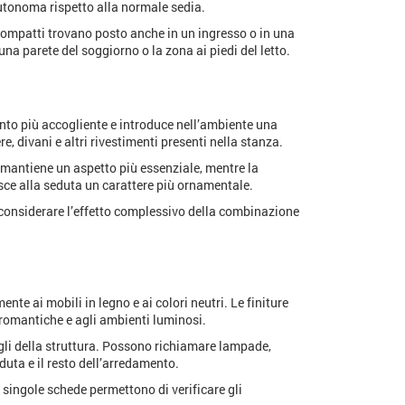
utonoma rispetto alla normale sedia.
 compatti trovano posto anche in un ingresso o in una
a parete del soggiorno o la zona ai piedi del letto.
nto più accogliente e introduce nell’ambiente una
, divani e altri rivestimenti presenti nella stanza.
 mantiene un aspetto più essenziale, mentre la
sce alla seduta un carattere più ornamentale.
e considerare l’effetto complessivo della combinazione
ente ai mobili in legno e ai colori neutri. Le finiture
 romantiche e agli ambienti luminosi.
agli della struttura. Possono richiamare lampade,
duta e il resto dell’arredamento.
e singole schede permettono di verificare gli