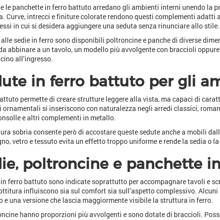
 e le panchette in ferro battuto arredano gli ambienti interni unendo la 
a. Curve, intrecci e finiture colorate rendono questi complementi adatti a
ressi in cui si desidera aggiungere una seduta senza rinunciare allo stile.
alle sedie in ferro sono disponibili poltroncine e panche di diverse dime
da abbinare a un tavolo, un modello più avvolgente con braccioli oppure 
icino all’ingresso.
ute in ferro battuto per gli am
 battuto permette di creare strutture leggere alla vista, ma capaci di cara
li ornamentali si inseriscono con naturalezza negli arredi classici, roman
consolle e altri complementi in metallo.
tura sobria consente però di accostare queste sedute anche a mobili dalle l
no, vetro e tessuto evita un effetto troppo uniforme e rende la sedia o 
ie, poltroncine e panchette in
 in ferro battuto sono indicate soprattutto per accompagnare tavoli e scr
ottitura influiscono sia sul comfort sia sull’aspetto complessivo. Alcuni
o e una versione che lascia maggiormente visibile la struttura in ferro.
oncine hanno proporzioni più avvolgenti e sono dotate di braccioli. Pos