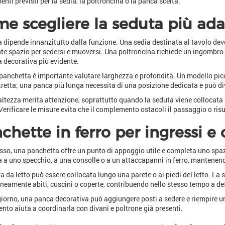
nti previsti per la sedia, la poltroncina o la panca scelta.
e scegliere la seduta più ada
a dipende innanzitutto dalla funzione. Una sedia destinata al tavolo deve
nte spazio per sedersi e muoversi. Una poltroncina richiede un ingombro
 decorativa più evidente.
panchetta è importante valutare larghezza e profondità. Un modello picc
tretta; una panca più lunga necessita di una posizione dedicata e può di
altezza merita attenzione, soprattutto quando la seduta viene collocata ai
Verificare le misure evita che il complemento ostacoli il passaggio o risul
chette in ferro per ingressi e
esso, una panchetta offre un punto di appoggio utile e completa uno spaz
 a uno specchio, a una consolle o a un attaccapanni in ferro, mantenend
a da letto può essere collocata lungo una parete o ai piedi del letto. La
eamente abiti, cuscini o coperte, contribuendo nello stesso tempo a def
iorno, una panca decorativa può aggiungere posti a sedere e riempire un
ento aiuta a coordinarla con divani e poltrone già presenti.