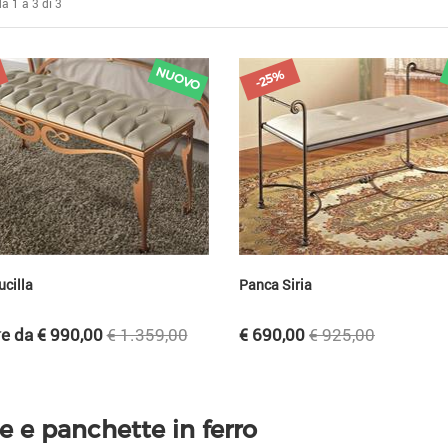
da 1 a
3
di 3
NUOVO
-25%
cilla
Panca Siria
re da € 990,00
€ 1.359,00
€ 690,00
€ 925,00
e e panchette in ferro