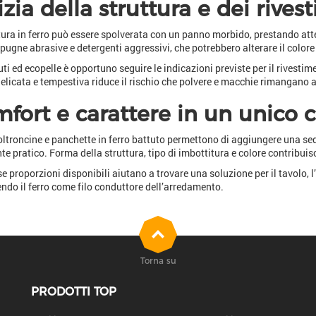
izia della struttura e dei rives
tura in ferro può essere spolverata con un panno morbido, prestando attenz
spugne abrasive e detergenti aggressivi, che potrebbero alterare il colore o
uti ed ecopelle è opportuno seguire le indicazioni previste per il rivestime
delicata e tempestiva riduce il rischio che polvere e macchie rimangano a
fort e carattere in un unic
oltroncine e panchette in ferro battuto permettono di aggiungere una s
e pratico. Forma della struttura, tipo di imbottitura e colore contribuisc
se proporzioni disponibili aiutano a trovare una soluzione per il tavolo, l
do il ferro come filo conduttore dell’arredamento.
Torna su
PRODOTTI TOP