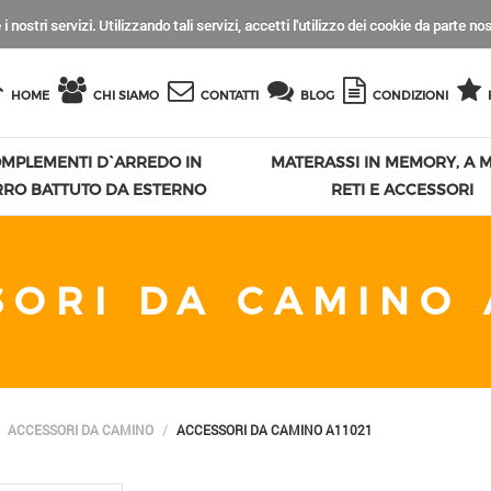
 i nostri servizi. Utilizzando tali servizi, accetti l'utilizzo dei cookie da parte no
HOME
CHI SIAMO
CONTATTI
BLOG
CONDIZIONI
MPLEMENTI D`ARREDO IN
MATERASSI IN MEMORY, A M
RRO BATTUTO DA ESTERNO
RETI E ACCESSORI
SORI DA CAMINO 
ACCESSORI DA CAMINO
ACCESSORI DA CAMINO A11021