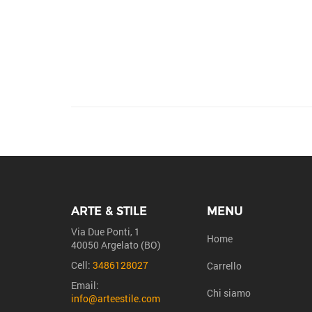
ARTE & STILE
MENU
Via Due Ponti, 1
Home
40050 Argelato (BO)
Cell:
3486128027
Carrello
Email:
Chi siamo
info@arteestile.com