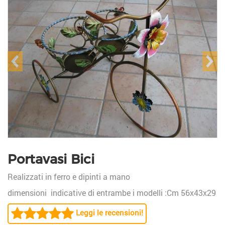
prev
ne
Portavasi Bici
Realizzati in ferro e dipinti a mano
dimensioni indicative di entrambe i modelli :Cm 56x43x29
Leggi le recensioni!