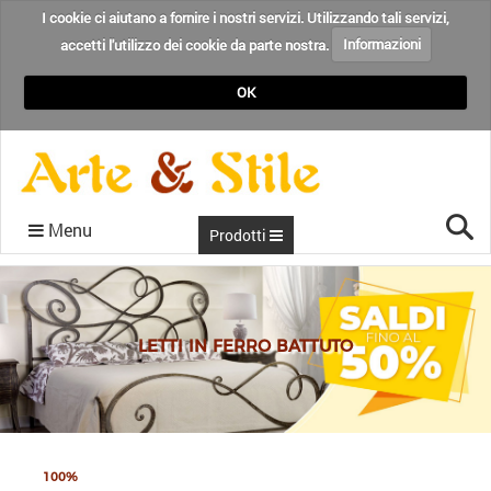
I cookie ci aiutano a fornire i nostri servizi. Utilizzando tali servizi,
accetti l'utilizzo dei cookie da parte nostra.
Informazioni
OK
Cer
Menu
Prodotti
CONDIZIONI
RECENSIONI
CHI SIAMO
CONTATTI
HOME
BLOG
LETTI IN FERRO BATTUTO
100%