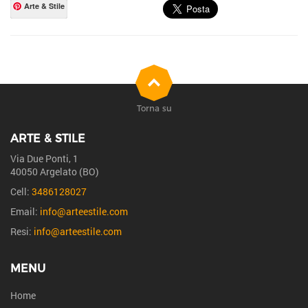
Arte & Stile
Torna su
ARTE & STILE
Via Due Ponti, 1
40050 Argelato (BO)
Cell:
3486128027
Email:
info@arteestile.com
Resi:
info@arteestile.com
MENU
Home