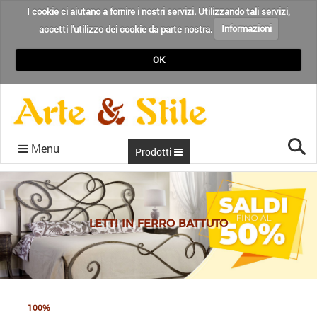
I cookie ci aiutano a fornire i nostri servizi. Utilizzando tali servizi,
accetti l'utilizzo dei cookie da parte nostra.
Informazioni
OK
Cer
Menu
Prodotti
CONDIZIONI
RECENSIONI
CHI SIAMO
CONTATTI
HOME
BLOG
LETTI IN FERRO BATTUTO
100%