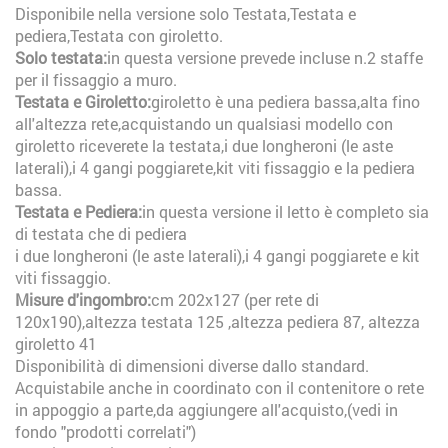
Disponibile nella versione solo Testata,Testata e
pediera,Testata con giroletto.
Solo testata:
in questa versione prevede incluse n.2 staffe
per il fissaggio a muro.
Testata e Giroletto:
giroletto è una pediera bassa,alta fino
all'altezza rete,acquistando un qualsiasi modello con
giroletto riceverete la testata,i due longheroni (le aste
laterali),i 4 gangi poggiarete,kit viti fissaggio e la pediera
bassa.
Testata e Pediera:
in questa versione il letto è completo sia
di testata che di pediera
i due longheroni (le aste laterali),i 4 gangi poggiarete e kit
viti fissaggio.
Misure d'ingombro:
cm 202x127 (per rete di
120x190),altezza testata 125 ,altezza pediera 87, altezza
giroletto 41
Disponibilità di dimensioni diverse dallo standard.
Acquistabile anche in coordinato con il contenitore o rete
in appoggio a parte,da aggiungere all'acquisto,(vedi in
fondo "prodotti correlati")