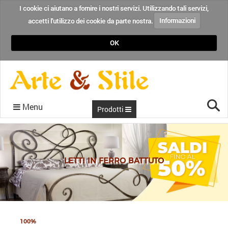
I cookie ci aiutano a fornire i nostri servizi. Utilizzando tali servizi,
accetti l'utilizzo dei cookie da parte nostra.
Informazioni
OK
Cer
Menu
Prodotti
CONDIZIONI
RECENSIONI
CHI SIAMO
CONTATTI
HOME
BLOG
LETTI IN FERRO BATTUTO
100%