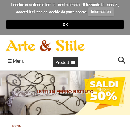
I cookie ci aiutano a fornire i nostri servizi. Utilizzando tali servizi,
accetti l'utilizzo dei cookie da parte nostra.
Informazioni
OK
Cer
Menu
Prodotti
CONDIZIONI
RECENSIONI
CHI SIAMO
CONTATTI
HOME
BLOG
LETTI IN FERRO BATTUTO
100%