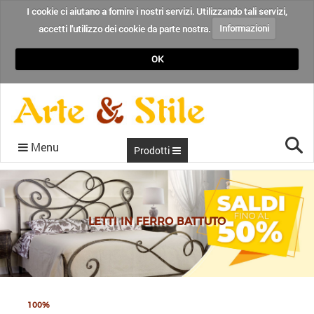
I cookie ci aiutano a fornire i nostri servizi. Utilizzando tali servizi,
accetti l'utilizzo dei cookie da parte nostra.
Informazioni
OK
Cer
Menu
Prodotti
CONDIZIONI
RECENSIONI
CHI SIAMO
CONTATTI
HOME
BLOG
LETTI IN FERRO BATTUTO
100%