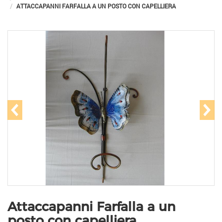
ATTACCAPANNI FARFALLA A UN POSTO CON CAPELLIERA
prev
ne
Attaccapanni Farfalla a un
posto con capelliera