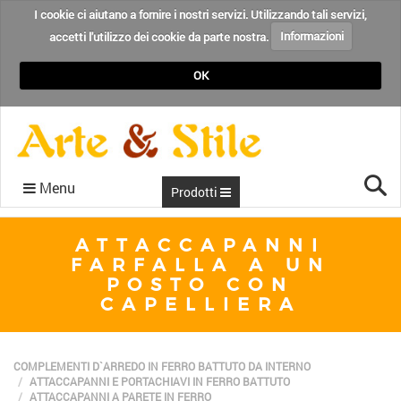
I cookie ci aiutano a fornire i nostri servizi. Utilizzando tali servizi,
accetti l'utilizzo dei cookie da parte nostra.
Informazioni
OK
Cer
Menu
Prodotti
CONDIZIONI
RECENSIONI
CHI SIAMO
CONTATTI
HOME
BLOG
ATTACCAPANNI
FARFALLA A UN
POSTO CON
CAPELLIERA
COMPLEMENTI D`ARREDO IN FERRO BATTUTO DA INTERNO
ATTACCAPANNI E PORTACHIAVI IN FERRO BATTUTO
ATTACCAPANNI A PARETE IN FERRO