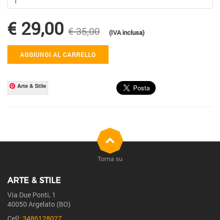
€ 29,00
€ 35,00
(IVA inclusa)
AGGIUNGI AL CARRELLO
Arte & Stile
Torna su
ARTE & STILE
Via Due Ponti, 1
40050 Argelato (BO)
Cell:
3486128027