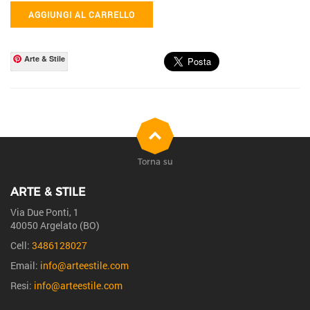
AGGIUNGI AL CARRELLO
Arte & Stile
Torna su
ARTE & STILE
Via Due Ponti, 1
40050 Argelato (BO)
Cell:
3486128027
Email:
info@arteestile.com
Resi:
info@arteestile.com